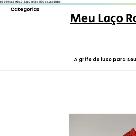
668694c2-95a2-43c9-b45c-509be1ce5b8e
Categorias
Meu Laço R
A grife de luxo para se