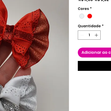
normal
p
Cores
*
Quantidade
*
Adicionar ao 