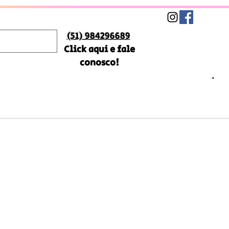
(51) 984296689
Click aqui e fale
conosco!
reço