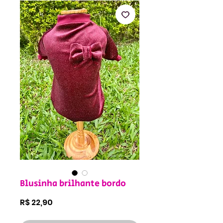
Blusinha brilhante bordo
Preço
R$ 22,90