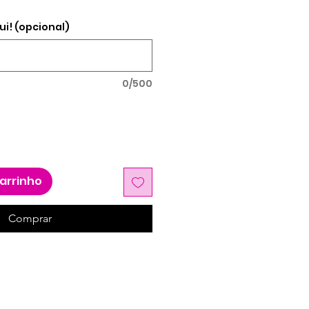
promocional
ui! (opcional)
0/500
carrinho
Comprar