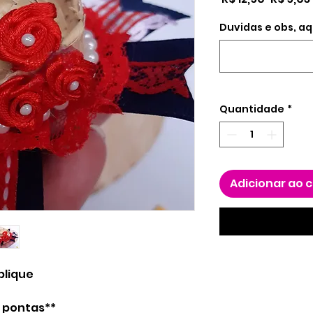
normal
Duvidas e obs, aq
Quantidade
*
Adicionar ao 
plique
 pontas**