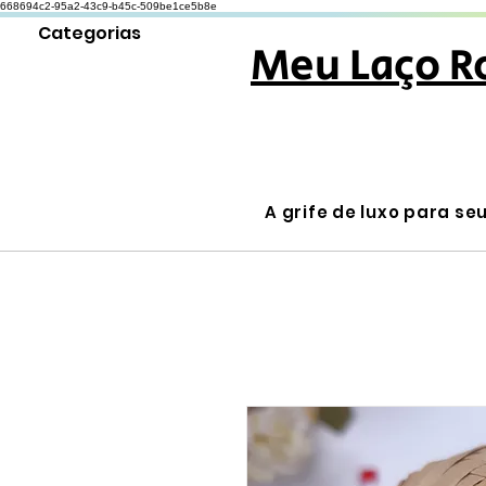
668694c2-95a2-43c9-b45c-509be1ce5b8e
Categorias
Meu Laço R
A grife de luxo para se