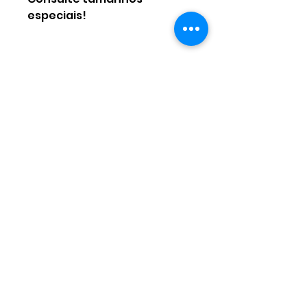
especiais!
Ainda não há avaliações
Compartilhe sua opinião. Seja
o primeiro a deixar uma
avaliação.
Avaliar
Contate-nos
Nome
Sobrenome