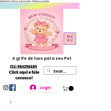
668694c2-95a2-43c9-b45c-509be1ce5b8e
ME
NU
A grife de luxo para seu Pet
(51) 984296689
Click aqui e fale
conosco!
Login