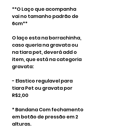
**O Laço que acompanha
vai no tamanho padrão de
6cm**
O laço esta na borrachinha,
caso queria na gravata ou
na tiara pet, deverá add o
item, que está na categoria
gravata:
- Elastico regulavel para
tiara Pet ou gravata por
R$2,00
* Bandana Com fechamento
em botão de pressão em 2
alturas.