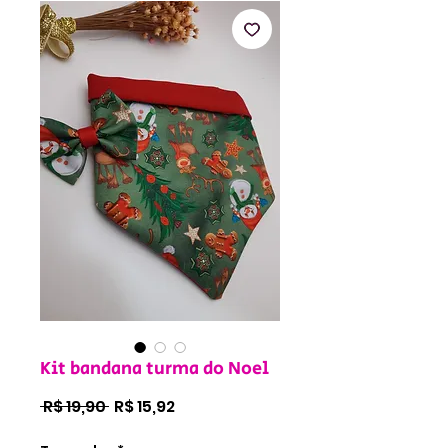
Kit bandana turma do Noel
Preço
Preço
 R$ 19,90 
R$ 15,92
normal
promocional