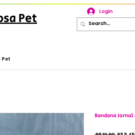
Login
osa Pet
u Pet
Bandana Jornal 
Preço
 R$ 10,90 
R$ 5,45