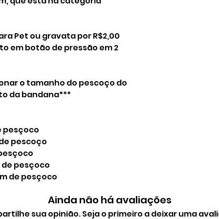
em, que está na categoria
iara Pet ou gravata por R$2,00
o em botão de pressão em 2
ionar o tamanho do pescoço do
to da bandana***
de pesçoco
m de pescoço
 pesçoco
m de pesçoco
 cm de pesçoco
Ainda não há avaliações
rtilhe sua opinião. Seja o primeiro a deixar uma aval