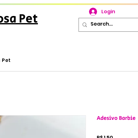
Login
osa Pet
u Pet
Adesivo Barbie
Preço
R$ 1,50