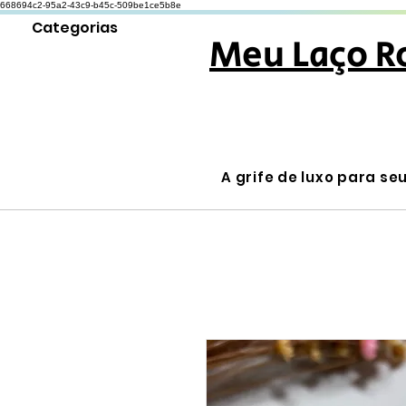
668694c2-95a2-43c9-b45c-509be1ce5b8e
Categorias
Meu Laço R
A grife de luxo para se