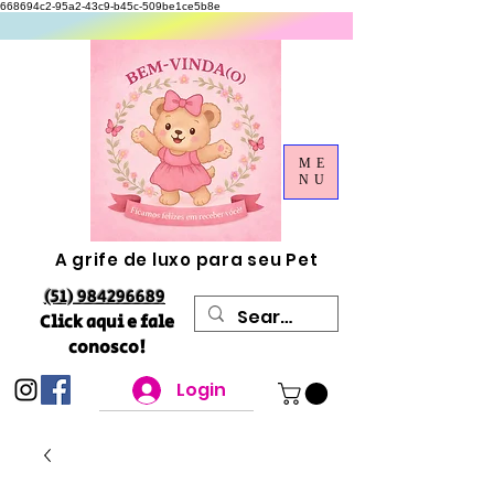
668694c2-95a2-43c9-b45c-509be1ce5b8e
ME
NU
A grife de luxo para seu Pet
(51) 984296689
Click aqui e fale
conosco!
Login