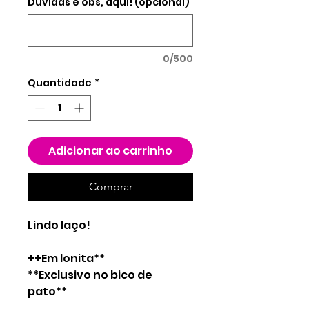
Duvidas e obs, aqui! (opcional)
0/500
Quantidade
*
Adicionar ao carrinho
Comprar
Lindo laço!
++Em lonita**
**Exclusivo no bico de
pato**