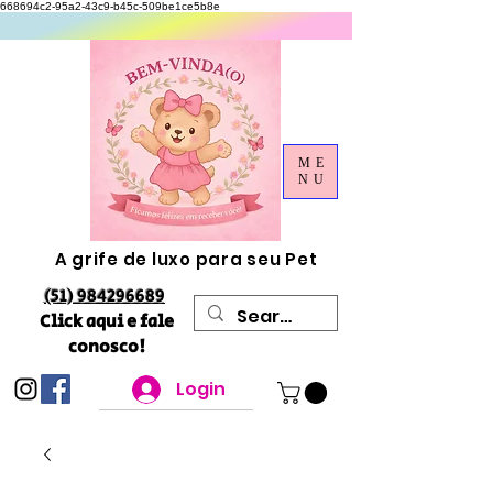
668694c2-95a2-43c9-b45c-509be1ce5b8e
ME
NU
A grife de luxo para seu Pet
(51) 984296689
Click aqui e fale
conosco!
Login