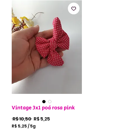
Vintage 3x1 poá rosa pink
Preço
Preço
 R$ 10,50 
R$ 5,25
normal
promocional
R$ 5,25
/
5g