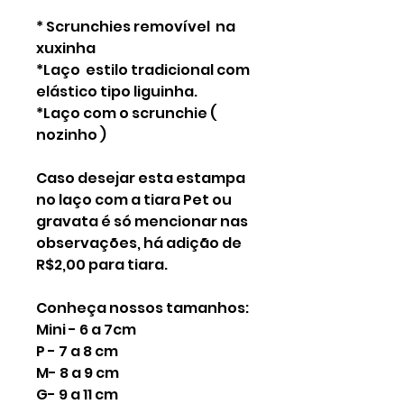
* Scrunchies removível  na 
xuxinha

*Laço  estilo tradicional com 
elástico tipo liguinha. 

*Laço com o scrunchie ( 
nozinho )

Caso desejar esta estampa 
no laço com a tiara Pet ou 
gravata é só mencionar nas 
observações, há adição de 
R$2,00 para tiara. 

Conheça nossos tamanhos:

Mini - 6 a 7cm

P - 7 a 8 cm

M- 8 a 9 cm

G- 9 a 11 cm
