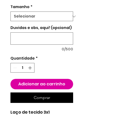
R$ 5,25
por
Tamanho
*
5
gramas
Duvidas e obs, aqui! (opcional)
0/500
Quantidade
*
Adicionar ao carrinho
Comprar
Laço de tecido 3x1 
