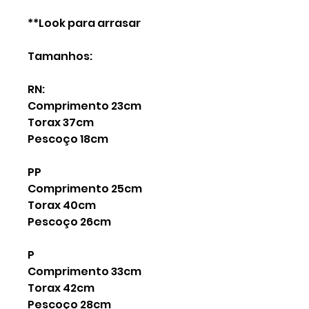
**Look para arrasar
Tamanhos:
RN:
Comprimento 23cm
Torax 37cm
Pescoço 18cm
PP
Comprimento 25cm
Torax 40cm
Pescoço 26cm
P
Comprimento 33cm
Torax 42cm
Pescoço 28cm