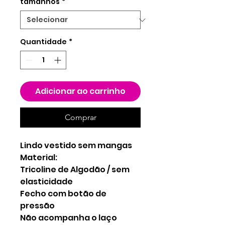
tamanhos
*
Quantidade
*
Adicionar ao carrinho
Comprar
Lindo vestido sem mangas
Material:
Tricoline de Algodão / sem
elasticidade
Fecho com botão de
pressão
Não acompanha o laço