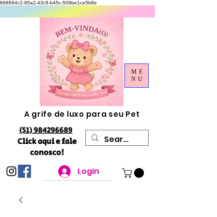
668694c2-95a2-43c9-b45c-509be1ce5b8e
ME
NU
A grife de luxo para seu Pet
(51) 984296689
Click aqui e fale
conosco!
Login