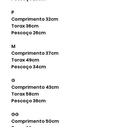
P
Comprimento 32cm
Torax 36cm
Pescoço 26cm
M
Comprimento 37cm
Torax 49cm
Pescoço 34cm
G
Comprimento 43cm
Torax 58cm
Pescoço 36cm
GG
Comprimento 50cm