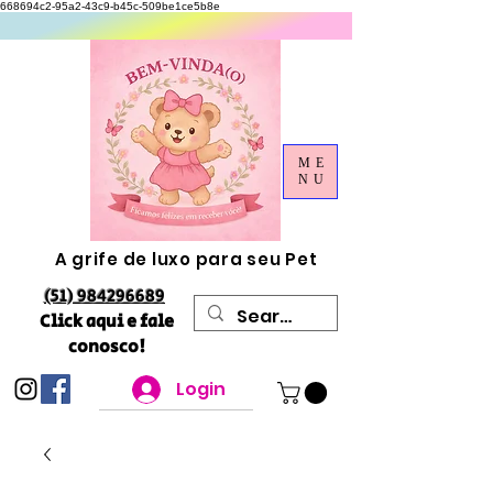
668694c2-95a2-43c9-b45c-509be1ce5b8e
ME
NU
A grife de luxo para seu Pet
(51) 984296689
Click aqui e fale
conosco!
Login