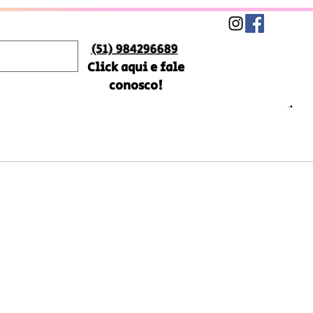
(51) 984296689
Click aqui e fale
conosco!
reço