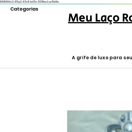
668694c2-95a2-43c9-b45c-509be1ce5b8e
Categorias
Meu Laço R
A grife de luxo para se