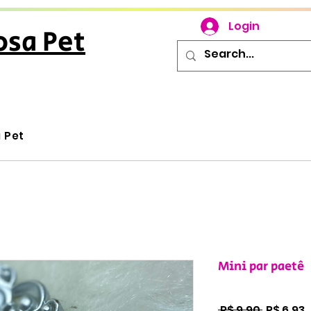
Login
osa Pet
u Pet
Mini par paetê
Preço
P
 R$ 9,90 
R$ 6,93