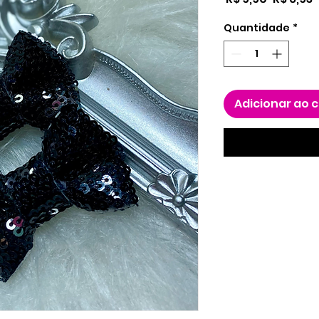
normal
p
Quantidade
*
Adicionar ao 