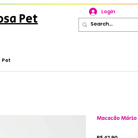
Login
osa Pet
u Pet
Macacão Mário 
Preço
R$ 42,90