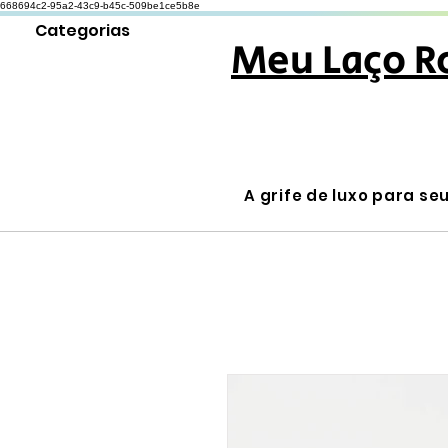
668694c2-95a2-43c9-b45c-509be1ce5b8e
Categorias
Meu Laço R
A grife de luxo para se