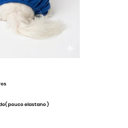
ros
do( pouco elastano )