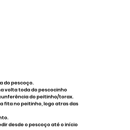
ia do pescoço.
 na volta toda do pescocinho
rcunferência do peitinho/torax.
 fita no peitinho, logo atras das
nto.
dir desde o pescoço até o início