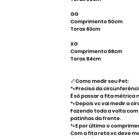
GG
Comprimento 50cm
Torax 63cm
XG
Comprimento 68cm
Torax 84cm
📏Como medir seu Pet:
🐾Precisa da circunferênc
É só passar a fita métrica
🐾Depois vc vai medir a ci
Fazendo toda a volta com a
patinhas da frente.
🐾E por último o comprime
Com a fita reta vc deve me