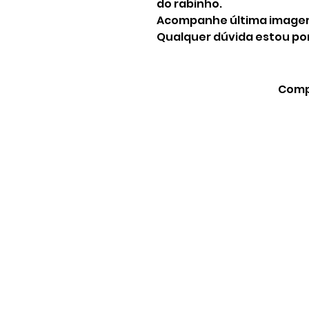
do rabinho.
Acompanhe última imagemqu
Qualquer dúvida estou por
Compa