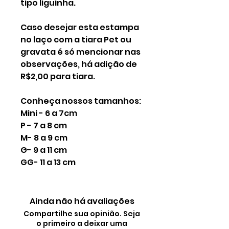
tipo liguinha.
Caso desejar esta estampa
no laço com a tiara Pet ou
gravata é só mencionar nas
observações, há adição de
R$2,00 para tiara.
Conheça nossos tamanhos:
Mini - 6 a 7cm
P - 7 a 8 cm
M- 8 a 9 cm
G- 9 a 11 cm
GG- 11 a 13 cm
Ainda não há avaliações
Compartilhe sua opinião. Seja
o primeiro a deixar uma