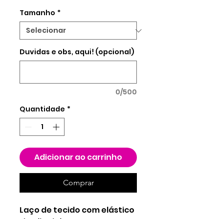
R$ 3,25
por
Tamanho
*
5
gramas
Duvidas e obs, aqui! (opcional)
0/500
Quantidade
*
Adicionar ao carrinho
Comprar
Laço de tecido com elástico