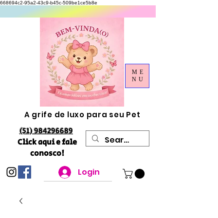
668694c2-95a2-43c9-b45c-509be1ce5b8e
ME
NU
A grife de luxo para seu Pet
(51) 984296689
Click aqui e fale
conosco!
Login