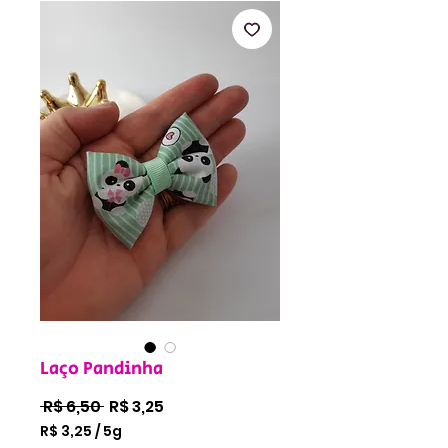
Laço Pandinha
Preço
Preço
 R$ 6,50 
R$ 3,25
normal
promocional
R$ 3,25
/
5g