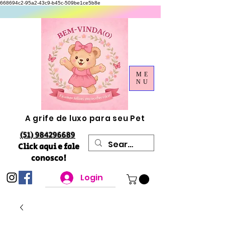
668694c2-95a2-43c9-b45c-509be1ce5b8e
ME
NU
A grife de luxo para seu Pet
(51) 984296689
Click aqui e fale
conosco!
Login