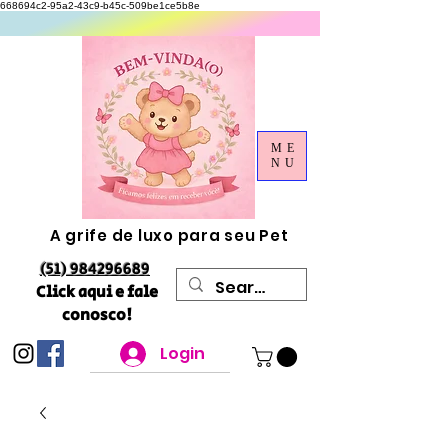
668694c2-95a2-43c9-b45c-509be1ce5b8e
ME
NU
A grife de luxo para seu Pet
(51) 984296689
Click aqui e fale
conosco!
Login