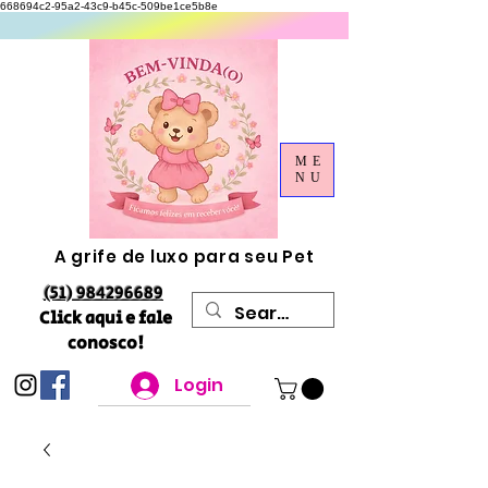
668694c2-95a2-43c9-b45c-509be1ce5b8e
ME
NU
A grife de luxo para seu Pet
(51) 984296689
Click aqui e fale
conosco!
Login