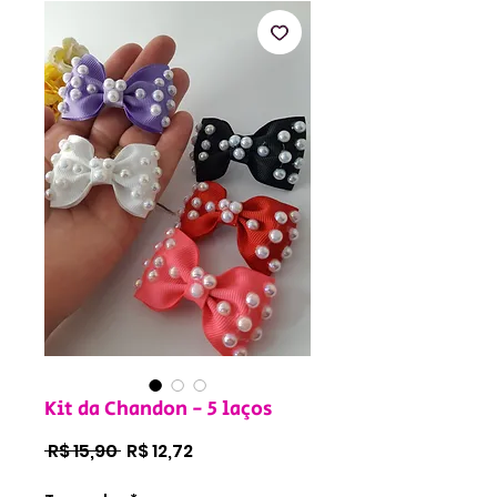
Kit da Chandon - 5 laços
Preço
Preço
 R$ 15,90 
R$ 12,72
normal
promocional