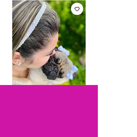
Kit pérolas
Preço
R$ 21,90
Cores
*