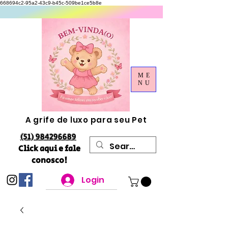
668694c2-95a2-43c9-b45c-509be1ce5b8e
ME
NU
A grife de luxo para seu Pet
(51) 984296689
Click aqui e fale
conosco!
Login