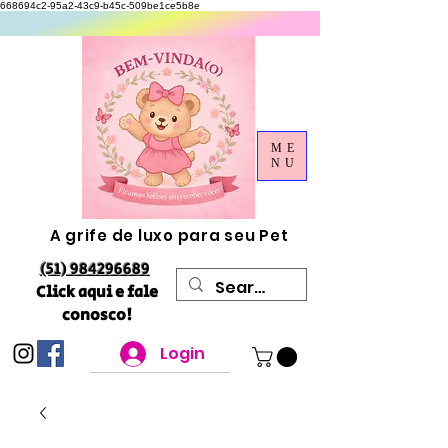
668694c2-95a2-43c9-b45c-509be1ce5b8e
ME
NU
A grife de luxo para seu Pet
(51) 984296689
Click aqui e fale
conosco!
Login