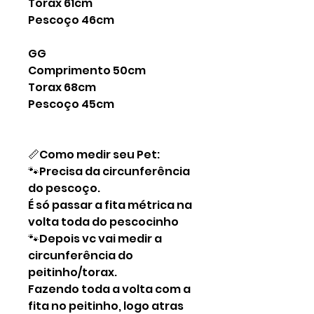
Torax 61cm
Pescoço 46cm
GG
Comprimento 50cm
Torax 68cm
Pescoço 45cm
📏Como medir seu Pet:
🐾Precisa da circunferência
do pescoço.
É só passar a fita métrica na
volta toda do pescocinho
🐾Depois vc vai medir a
circunferência do
peitinho/torax.
Fazendo toda a volta com a
fita no peitinho, logo atras