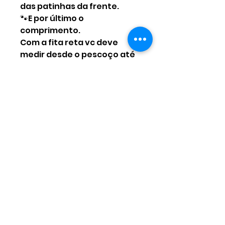
das patinhas da frente.
🐾E por último o
comprimento.
Com a fita reta vc deve
medir desde o pescoço até
o início do rabinho.
Acompanhe última
imagemque irá facilitar o
seu trabalho.
Qualquer dúvida estou por
aqui 🥰
Ainda não há avaliações
Compartilhe sua opinião. Seja
o primeiro a deixar uma
avaliação.