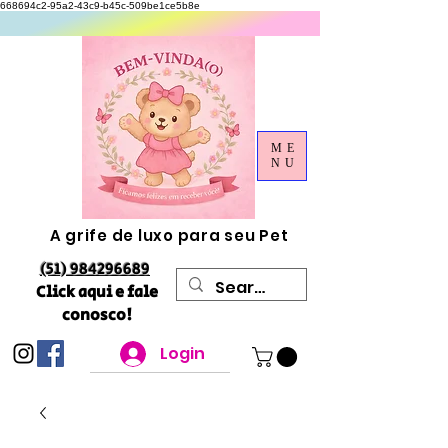
668694c2-95a2-43c9-b45c-509be1ce5b8e
ME
NU
A grife de luxo para seu Pet
(51) 984296689
Click aqui e fale
conosco!
Login