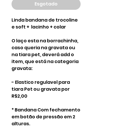
Esgotado
Linda bandana de trocoline
e soft + lacinho + colar
O laço esta na borrachinha,
caso queria na gravata ou
na tiara pet, deverá add o
item, que está na categoria
gravata:
- Elastico regulavel para
tiara Pet ou gravata por
R$2,00
* Bandana Com fechamento
em botão de pressão em 2
alturas.