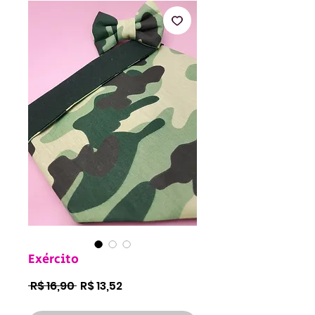
Exército
Preço
Preço
 R$ 16,90 
R$ 13,52
normal
promocional