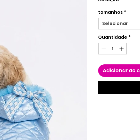
tamanhos
*
Selecionar
Quantidade
*
Adicionar ao 