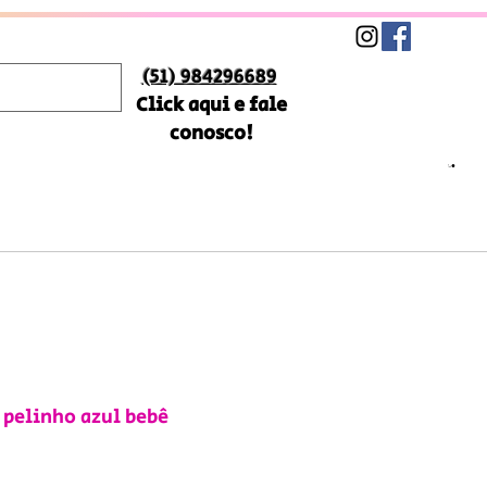
(51) 984296689
Click aqui e fale
conosco!
 pelinho azul bebê