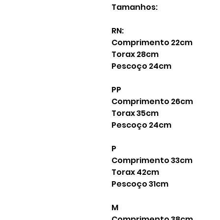
Tamanhos:
RN:
Comprimento 22cm
Torax 28cm
Pescoço 24cm
PP
Comprimento 26cm
Torax 35cm
Pescoço 24cm
P
Comprimento 33cm
Torax 42cm
Pescoço 31cm
M
Comprimento 38cm