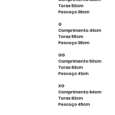
Torax 50cm
Pescoço 36cm
G
Comprimento 43cm
Torax 55cm
Pescoço 38cm
GG
Comprimento 50cm
Torax 63cm
Pescoço 41cm
XG
Comprimento 64cm
Torax 82cm
Pescoço 45cm