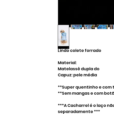
Lindo colete forrado
Material:
Matelassê dupla do
Capuz: pele média
**Super quentinho e com 
**Sem mangas e com botã
***A Cacharrel é o laço 
separadamente ***