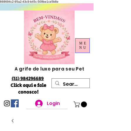
668694c2-95a2-43c9-b45c-509be1ce5b8e
ME
NU
A grife de luxo para seu Pet
(51) 984296689
Click aqui e fale
conosco!
Login