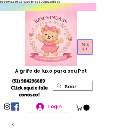
668694c2-95a2-43c9-b45c-509be1ce5b8e
ME
NU
A grife de luxo para seu Pet
(51) 984296689
Click aqui e fale
conosco!
Login