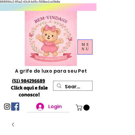
668694c2-95a2-43c9-b45c-509be1ce5b8e
ME
NU
A grife de luxo para seu Pet
(51) 984296689
Click aqui e fale
conosco!
Login