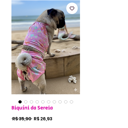
Biquíni da Sereia
Preço
Preço
 R$ 35,90 
R$ 26,93
normal
promocional