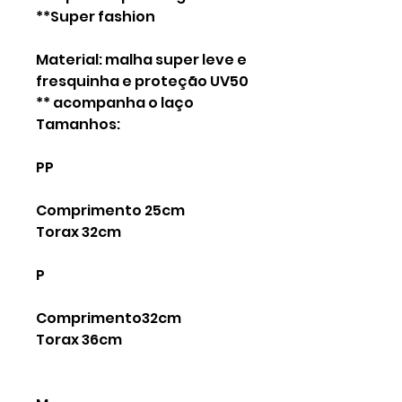
**Super fashion
Material: malha super leve e
fresquinha e proteção UV50
** acompanha o laço
Tamanhos:
PP
Comprimento 25cm
Torax 32cm
P
Comprimento32cm
Torax 36cm