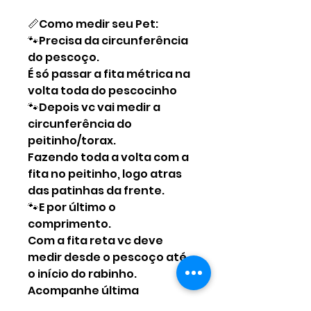
📏Como medir seu Pet:
🐾Precisa da circunferência
do pescoço.
É só passar a fita métrica na
volta toda do pescocinho
🐾Depois vc vai medir a
circunferência do
peitinho/torax.
Fazendo toda a volta com a
fita no peitinho, logo atras
das patinhas da frente.
🐾E por último o
comprimento.
Com a fita reta vc deve
medir desde o pescoço até
o início do rabinho.
Acompanhe última
imagemque irá facilitar o