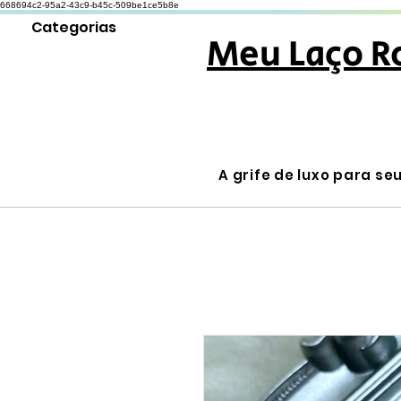
668694c2-95a2-43c9-b45c-509be1ce5b8e
Categorias
Meu Laço R
A grife de luxo para se